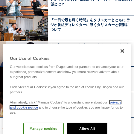
係とは？
カ
ー
「一日で最も輝く時間」をタリスカーとともに ラ
MADE
ジオ番組ディレクターに訊くタリスカーと音楽に
BY
ついて
THE
SEA
常に新しいものを探求して、自分らしい個性で音
楽を追求したい ～大沢伸一さんインタビュー～
Our Use of Cookies
Our website uses cookies from Diageo and our partners to enhance your user
いろいろ経験するなら若いうちに！ ～夏木マリさ
experience, personalize content and show you more relevant adverts about
んインタビュー～
our great products.
Click "Accept all Cookies" if you agree to the use of cookies by Diageo and our
partners.
女性が思う「カッコいい大人の男性」のキーワー
ドは、 「ウイスキーを○○○で飲む男性」
Alternatively, click “Manage Cookies” to understand more about our
privacy
and cookie notice
and to choose the type of cookies you are happy for us to
use.
カッコいい生き方をしている大人のそばには ウイ
スキーがあった
Manage cookies
Allow All