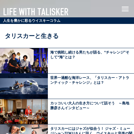
シ
MENU
LIFE WITH TALISKER
ン
グ
人生を豊かに彩るウイスキーコラム
ル
モ
タリスカーと生きる
ル
ト
海で挑戦し続ける男たちが語る、“チャレンジ”そ
ス
して“海”とは？
コ
ッ
チ
世界一過酷な海洋レース、「タリスカー・アトラ
ウ
ンティック・チャレンジ」とは？
イ
ス
カッコいい大人の生き方について話そう ～島地
キ
勝彦さんインタビュー～
ー
タ
リ
タリスカーにはジャズが似合う！ ジャズ・ミュー
ス
ジシャンTOKUさんに訊く、ウイスキーと音楽の関