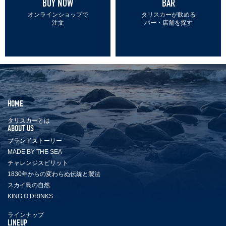
BUY NOW
BAR
を
オンラインショップで
タリスカーが飲める
探
注文
バー・店舗を探す
す
SEARCH
HOME
タリスカーとは
ABOUT US
ブランドストーリー
MADE BY THE SEA
チャレンジスピリット
1830年からの変わらぬ伝統と製法
スカイ島の自然
KING O’DRINKS
ラインナップ
LINEUP