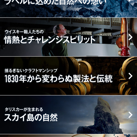
の
SEA
誕
ラ
生
ベ
ウ
か
ル
イ
ら
に
ス
こ
込
キ
れ
め
ー
ま
た
職
揺
で
自
人
る
ブ
然
た
ぎ
ラ
へ
ち
な
ン
の
の
い
ド
想
情
ク
ス
タ
い
熱
ラ
ト
リ
と
フ
ー
ス
チ
ト
リ
カ
ャ
マ
ー
ー
レ
ン
が