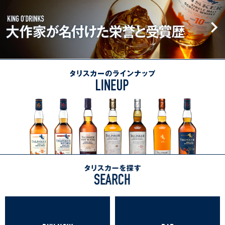
大
ン
シ
生
作
ジ
ッ
ま
家
ス
プ
れ
が
ピ
1830
る
名
リ
年
ス
付
ッ
か
タリスカーのラインナップ
LINEUP
カ
け
ト
ら
イ
た
の
島
ラインナップ一覧へ
栄
変
の
誉
わ
自
と
ら
然
受
ぬ
賞
伝
歴
統
KING
タ
と
O’DRINKS
リ
製
ス
法
カ
ー