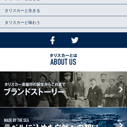
タリスカーと生きる
タリスカーと味わう
Facebook
Twitter
で
で
シ
つ
タ
ェ
ぶ
リ
ア
や
ス
す
く
タ
カ
る
リ
ー
ス
と
カ
は
ー
ABOUT
蒸
MADE
US
留
BY
所
THE