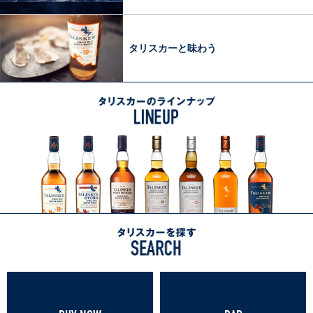
ム
LIFE
WITH
タリスカーと味わう
TALISKER
タリスカーのラインナップ
LINEUP
ラインナップ一覧へ
タ
リ
ス
カ
ー