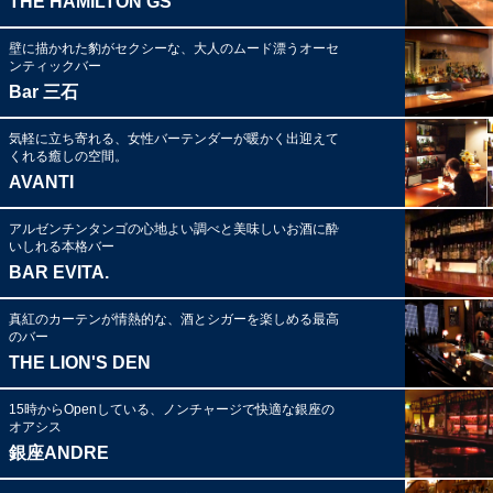
THE HAMILTON GS
壁に描かれた豹がセクシーな、大人のムード漂うオーセ
ンティックバー
Bar 三石
気軽に立ち寄れる、女性バーテンダーが暖かく出迎えて
くれる癒しの空間。
AVANTI
アルゼンチンタンゴの心地よい調べと美味しいお酒に酔
いしれる本格バー
BAR EVITA.
真紅のカーテンが情熱的な、酒とシガーを楽しめる最高
のバー
THE LION'S DEN
15時からOpenしている、ノンチャージで快適な銀座の
オアシス
銀座ANDRE