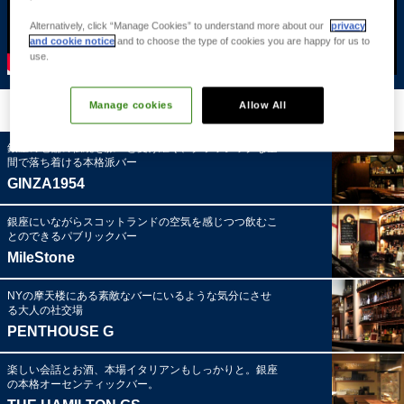
Alternatively, click “Manage Cookies” to understand more about our
privacy
and cookie notice
and to choose the type of cookies you are happy for us to
use.
Manage cookies
Allow All
銀座のバー・店舗
銀座の老舗の伝統を脈々と受け継ぐ、クラッシックな空
間で落ち着ける本格派バー
GINZA1954
銀座にいながらスコットランドの空気を感じつつ飲むこ
とのできるパブリックバー
MileStone
NYの摩天楼にある素敵なバーにいるような気分にさせ
る大人の社交場
PENTHOUSE G
楽しい会話とお酒、本場イタリアンもしっかりと。銀座
の本格オーセンティックバー。