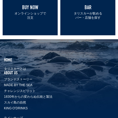
ー
BUY NOW
BAR
を
オンラインショップで
タリスカーが飲める
探
注文
バー・店舗を探す
す
SEARCH
HOME
タリスカーとは
ABOUT US
ブランドストーリー
MADE BY THE SEA
チャレンジスピリット
1830年からの変わらぬ伝統と製法
スカイ島の自然
KING O’DRINKS