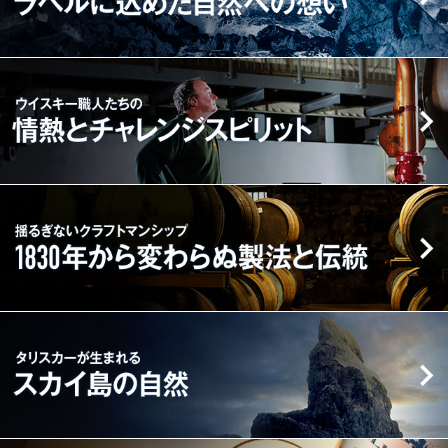
の
SEA
誕
ラ
生
ベ
ウ
か
ル
イ
ら
に
ス
こ
込
キ
れ
め
ー
ま
た
職
揺
で
自
人
る
ブ
然
た
ぎ
ラ
へ
ち
な
ン
の
の
い
ド
想
情
ク
ス
タ
い
熱
ラ
ト
リ
と
フ
ー
ス
チ
ト
リ
カ
ャ
マ
ー
ー
レ
ン
が