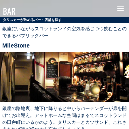
シ
MENU
BAR
ン
グ
タリスカーが飲めるバー・店舗を探す
ル
銀座にいながらスコットランドの空気を感じつつ飲むことの
モ
できるパブリックバー
ル
MileStone
ト
ス
コ
ッ
チ
ウ
イ
ス
キ
ー
銀座の路地裏、地下に降りると中からバーテンダーが扉を開
タ
けてお出迎え。アットホームな空間はまるでスコットランド
リ
の田舎町にいるかのよう。タリスカーとカツサンド、これさ
ス