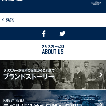
BACK
Facebook
Twitter
で
で
シ
つ
タ
ェ
ぶ
リ
ア
や
ス
す
く
タ
カ
る
リ
ー
ス
と
カ
は
ー
ABOUT
蒸
MADE
US
留
BY
所
THE