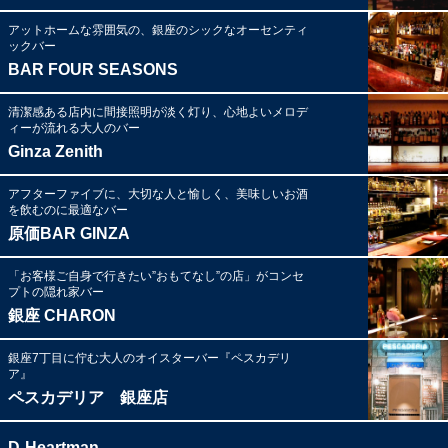
アットホームな雰囲気の、銀座のシックなオーセンティ
ックバー
BAR FOUR SEASONS
清潔感ある店内に間接照明が淡く灯り、心地よいメロデ
ィーが流れる大人のバー
Ginza Zenith
アフターファイブに、大切な人と愉しく、美味しいお酒
を飲むのに最適なバー
原価BAR GINZA
「お客様ご自身で行きたい”おもてなし”の店」がコンセ
プトの隠れ家バー
銀座 CHARON
銀座7丁目に佇む大人のオイスターバー『ペスカデリ
ア』
ペスカデリア 銀座店
D-Heartman