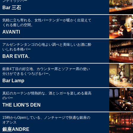
ンティックバー
Bar 三石
気軽に立ち寄れる、女性バーテンダーが暖かく出迎えて
くれる癒しの空間。
AVANTI
アルゼンチンタンゴの心地よい調べと美味しいお酒に酔
いしれる本格バー
BAR EVITA.
銀座4丁目の好立地、カウンター席とソファー席の使い
分けができるくつろげるバー。
Bar Lamp
真紅のカーテンが情熱的な、酒とシガーを楽しめる最高
のバー
THE LION'S DEN
15時からOpenしている、ノンチャージで快適な銀座の
オアシス
銀座ANDRE