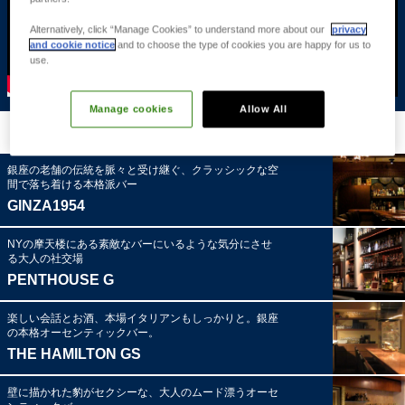
Alternatively, click “Manage Cookies” to understand more about our
privacy
and cookie notice
and to choose the type of cookies you are happy for us to
use.
Manage cookies
Allow All
銀座のバー・店舗
銀座の老舗の伝統を脈々と受け継ぐ、クラッシックな空
間で落ち着ける本格派バー
GINZA1954
NYの摩天楼にある素敵なバーにいるような気分にさせ
る大人の社交場
PENTHOUSE G
楽しい会話とお酒、本場イタリアンもしっかりと。銀座
の本格オーセンティックバー。
THE HAMILTON GS
壁に描かれた豹がセクシーな、大人のムード漂うオーセ