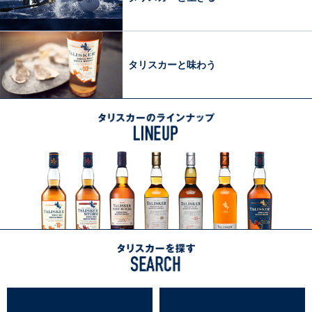
ラ
ム
LIFE
WITH
タリスカーと味わう
TALISKER
タリスカーのラインナップ
LINEUP
ラインナップ一覧へ
タ
リ
ス
カ