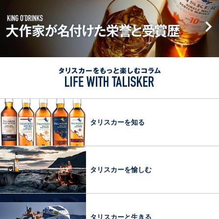
大
ン
シ
生
作
ジ
ッ
ま
家
ス
プ
れ
が
ピ
1830
る
名
リ
年
ス
付
ッ
か
カ
け
ト
タ
ら
イ
た
リ
の
島
栄
ス
変
の
誉
カ
わ
自
と
ー
タリスカーを知る
ら
然
受
を
ぬ
賞
も
伝
歴
っ
統
KING
と
タリスカーを愉しむ
と
O’DRINKS
楽
製
し
法
む
コ
タリスカーと生きる