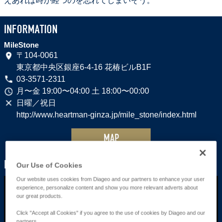
えあれば時が経つのを忘れてしまいそう。
カ
ー
INFORMATION
MADE
MileStone
BY
〒104-0061
THE
東京都中央区銀座6-4-16 花椿ビルB1F
SEA
03-3571-2311
月〜金 19:00〜04:00 土 18:00〜00:00
日曜／祝日
http://www.heartman-ginza.jp/mile_stone/index.html
MAP
PV
Our Use of Cookies
Our website uses cookies from Diageo and our partners to enhance your user
experience, personalize content and show you more relevant adverts about
our great products.
Click "Accept all Cookies" if you agree to the use of cookies by Diageo and our
partners.