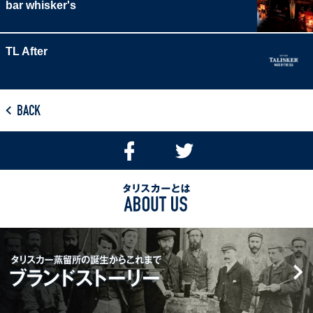
bar whisker's
TL After
BACK
Facebook
Twitter
で
で
シ
つ
タ
ェ
ぶ
リ
ア
や
ス
す
く
タ
カ
る
リ
ー
ス
と
カ
は
ー
ABOUT