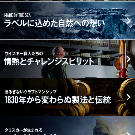
蒸
MADE
US
留
BY
所
THE
の
SEA
誕
ラ
生
ベ
ウ
か
ル
イ
ら
に
ス
こ
込
キ
れ
め
ー
ま
た
職
揺
で
自
人
る
ブ
然
た
ぎ
ラ
へ
ち
な
ン
の
の
い
ド
想
情
ク
ス
タ
い
熱
ラ
ト
リ
と
フ
ー
ス