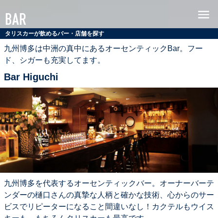
シ
MENU
BAR
ン
グ
タリスカーが飲めるバー・店舗を探す
ル
九州博多は中洲の真中にあるオーセンティックBar。フー
モ
ド、シガーも充実してます。
ル
Bar Higuchi
ト
ス
コ
ッ
チ
ウ
イ
ス
キ
ー
九州博多を代表するオーセンティックバー。オーナーバーテ
タ
ンダーの樋口さんの真摯な人柄と確かな技術、心からのサー
リ
ビスでリピーターになること間違いなし！カクテルもウイス
ス