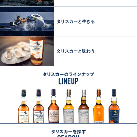
し
法
む
コ
タリスカーと生きる
ラ
ム
LIFE
WITH
タリスカーと味わう
TALISKER
タリスカーのラインナップ
LINEUP
ラインナップ一覧へ
タ