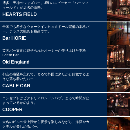
博多・天神のジャズバー。JBLのスピーカー「ハーツフ
ィールド」が店名の由来。
HEARTS FIELD
全国でも希少なウォークインヒュミドール完備の本格バ
ー。テラスの眺めも最高です。
Bar HORIE
英国バー文化に魅せられたオーナーが作り上げた本格
British Bar
Old England
都会の喧騒を忘れて、まるで外国に来たかと錯覚するよ
うな落ち着いたバー
CABLE CAR
コンセプトはビクトリアロンドンパブ。まるで時間が止
まっているかのよう。
COOPER
大名のビルの最上階から夜景を楽しみながら、洋酒やカ
クテルが楽しめるバー。