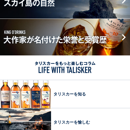
チ
ト
リ
カ
ャ
マ
ー
ー
レ
ン
が
大
ン
シ
生
作
ジ
ッ
ま
家
ス
プ
れ
が
ピ
1830
る
名
リ
年
ス
付
ッ
か
カ
け
ト
タ
ら
イ
た
リ
の
島
栄
ス
変
の
誉
カ
わ
自
と
ー
タリスカーを知る
ら
然
受
を
ぬ
賞
も
伝
歴
っ
統
KING
と
タリスカーを愉しむ
と
O’DRINKS
楽
製