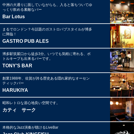
中洲の大通りに面していながらも、入ると落ちついてゆ
っくり飲める素敵なバー
Bar Lotus
まるでロンドン？今話題のガストロパブスタイルが博多
に降臨！
GASTRO PUB ALES
博多駅筑紫口から徒歩3分。いつでも気軽に寄れる、ボ
トルキープも出来るバーです。
TONY'S BAR
創業1988年、佐賀が誇る歴史ある隠れ家的なオーセン
ティックバー
HARUKIYA
昭和レトロな居心地良い空間です。
カティ サーク
本格的なJazz演奏が聴けるLiveBar