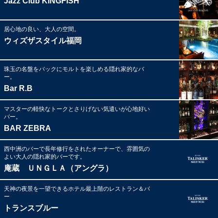
Jazz Club KINGFISH
居心地の良い、大人の空間。
ウィズザスタイル福岡
珠玉の名盤をバックにモルトを楽しめる隠れ家的なバ
ー。
Bar R.B
マスターの軽快なトークとさりげない気遣いが心地好い
バー。
BAR ZEBRA
西中洲のバーで長年修行をされたオーナーで、雰囲気の
よい大人の隠れ家的バーです。
庵蔵 ＵＮＧＬＡ（アングラ）
天神の夜景を一望できるホテル最上階のレストラン＆バ
ー
トランスブルー