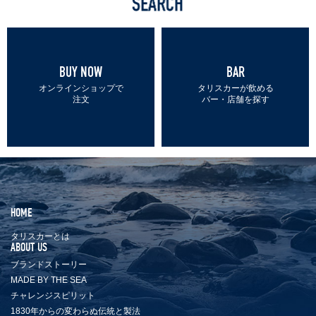
リ
ス
カ
ー
BUY NOW
BAR
を
オンラインショップで
タリスカーが飲める
探
注文
バー・店舗を探す
す
SEARCH
HOME
タリスカーとは
ABOUT US
ブランドストーリー
MADE BY THE SEA
チャレンジスピリット
1830年からの変わらぬ伝統と製法