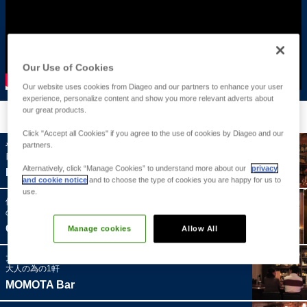
Our Use of Cookies
Our website uses cookies from Diageo and our partners to enhance your user
experience, personalize content and show you more relevant adverts about
our great products.
福岡県のバー・店舗
Click "Accept all Cookies" if you agree to the use of cookies by Diageo and our
やすらげる空間、そして人に優しいバー！そんなバーを
partners.
目指しています！
Alternatively, click “Manage Cookies” to understand more about our
privacy
BANGER'S BARR
and cookie notice
and to choose the type of cookies you are happy for us to
use.
優しく居心地いい空間を演出している女性スタッフだけ
のショットバー
CASUAL BAR Vogue
Manage cookies
Allow All
大きな窓に映る夜空を眺めながら静かにお酒を楽しめる
大人の為の1軒
MOMOTA Bar