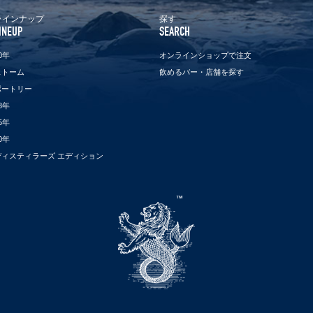
ラインナップ
探す
INEUP
SEARCH
0年
オンラインショップで注文
ストーム
飲めるバー・店舗を探す
ボートリー
8年
5年
0年
ディスティラーズ エディション
タ
リ
ス
カ
ー
ト
ッ