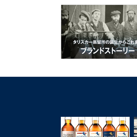
タ
リ
ス
カ
ー
蒸
留
所
の
誕
生
か
ら
こ
れ
ま
で
ブ