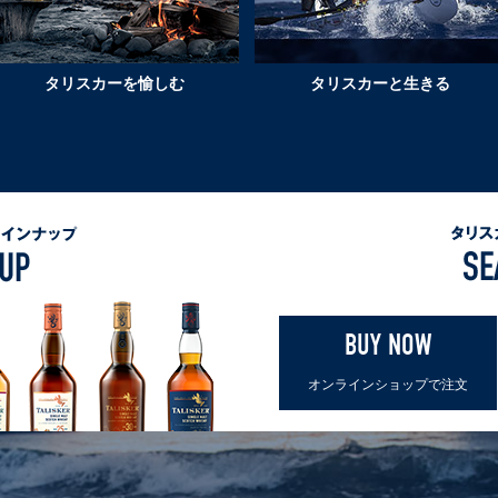
ス
っ
ピ
と
リ
楽
タリスカーを愉しむ
タリスカーと生きる
ッ
し
ト
む
コ
ラ
ム
LIFE
タ
WITH
リ
TALISKER
ス
カ
BUY NOW
ー
を
オンラインショップで
注文
探
す
SEARC