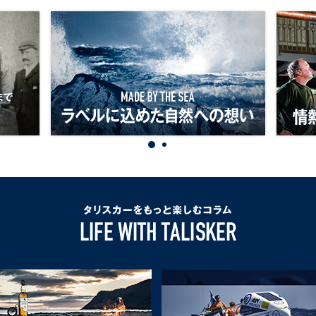
る
カ
MADE
ウ
ー
BY
イ
と
THE
ス
は
SEA
キ
ABOUT
ラ
ー
US
ベ
職
ル
人
に
た
込
ち
め
の
た
情
自
熱
タ
然
と
リ
へ
チ
ス
の
ャ
カ
想
レ
ー
い
ン
を
ジ
も