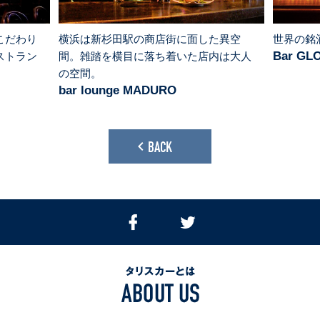
こだわり
横浜は新杉田駅の商店街に面した異空
世界の銘
Bar GL
ストラン
間。雑踏を横目に落ち着いた店内は大人
の空間。
bar lounge MADURO
BACK
Facebook
Twitter
で
で
シ
つ
ェ
ぶ
タ
ア
や
リ
す
く
ス