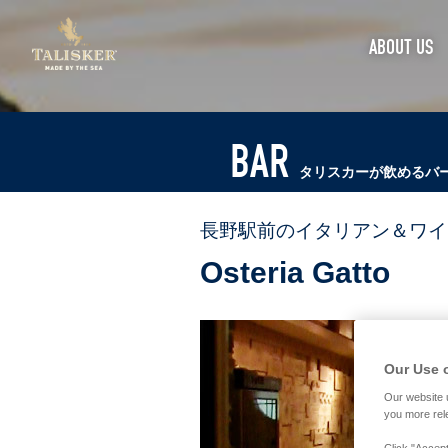
シ
ABOUT US
ン
グ
ル
モ
BAR
ル
タリスカーが飲めるバ
ト
ス
コ
長野駅前のイタリアン＆ワイ
ッ
Osteria Gatto
チ
ウ
イ
ス
キ
Our Use 
ー
Our website 
タ
you more rel
リ
Click "Accept