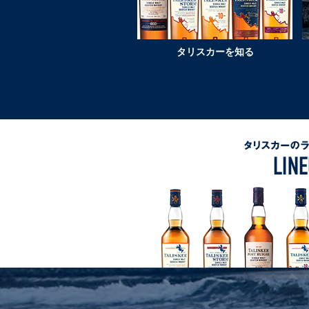
ラ
ン
ド
タリスカーを知る
ス
ト
ー
リ
ー
タリスカーのラインナップ
LINEUP
ラインナップ一覧へ