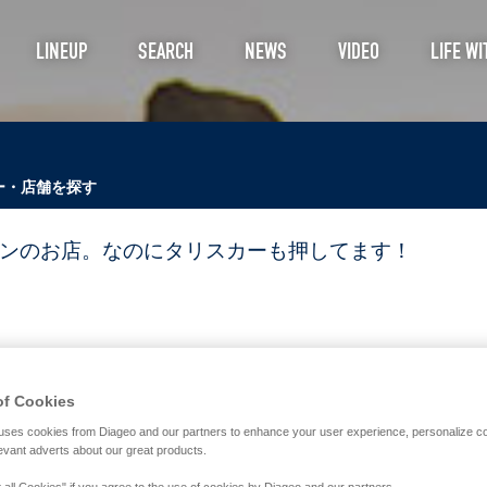
LINEUP
SEARCH
NEWS
VIDEO
LIFE WI
ー・店舗を探す
ンのお店。なのにタリスカーも押してます！
of Cookies
uses cookies from Diageo and our partners to enhance your user experience, personalize c
evant adverts about our great products.
 all Cookies" if you agree to the use of cookies by Diageo and our partners.