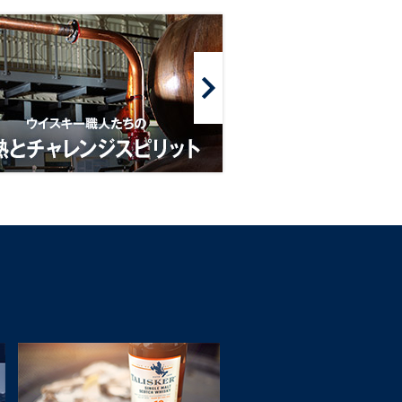
揺
る
ぎ
な
い
ク
ラ
フ
ト
マ
ン
シ
ッ
プ
1830
年
か
ら