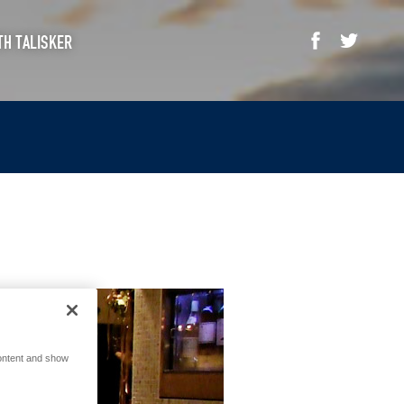
Facebook
Twitter
TH TALISKER
で
で
シ
つ
ェ
ぶ
ア
や
す
く
る
ontent and show