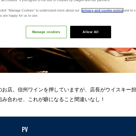
y, click “Manage Cookies” to understand more about our
privacy and cookie notice
and to c
u are happy for us to use.
Manage cookies
Allow All
のお店。信州ワインを押していますが、店長がウイスキー
組み合わせ、これが癖になること間違いなし！
PV