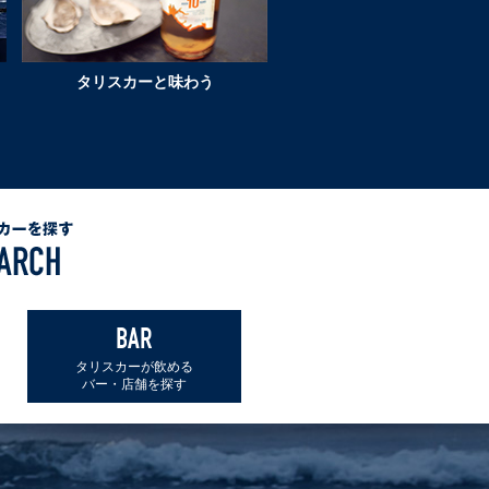
の
変
わ
タリスカーと味わう
ら
ぬ
伝
統
と
製
法
BAR
タリスカーが飲める
バー・店舗を探す
H