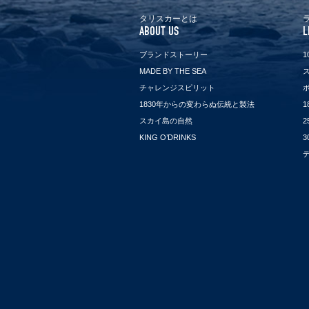
タリスカーとは
ABOUT US
L
ブランドストーリー
1
MADE BY THE SEA
チャレンジスピリット
1830年からの変わらぬ伝統と製法
1
スカイ島の自然
2
KING O’DRINKS
3