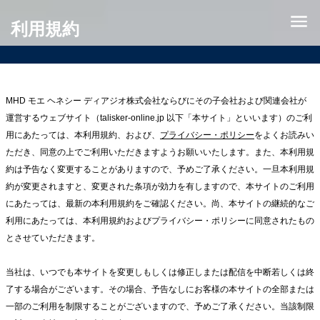
シ
MENU
ン
利用規約
グ
ル
モ
ル
MHD モエ ヘネシー ディアジオ株式会社ならびにその子会社および関連会社が
ト
運営するウェブサイト（talisker-online.jp 以下「本サイト」といいます）のご利
ス
用にあたっては、本利用規約、および、
プライバシー・ポリシー
をよくお読みい
コ
ただき、同意の上でご利用いただきますようお願いいたします。また、本利用規
ッ
約は予告なく変更することがありますので、予めご了承ください。一旦本利用規
チ
約が変更されますと、変更された条項が効力を有しますので、本サイトのご利用
ウ
にあたっては、最新の本利用規約をご確認ください。尚、本サイトの継続的なご
イ
利用にあたっては、本利用規約およびプライバシー・ポリシーに同意されたもの
ス
とさせていただきます。
キ
ー
当社は、いつでも本サイトを変更しもしくは修正しまたは配信を中断若しくは終
タ
了する場合がございます。その場合、予告なしにお客様の本サイトの全部または
リ
一部のご利用を制限することがございますので、予めご了承ください。当該制限
ス