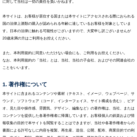
に対して当社は一切の責任を負いかねます。
カ
ー
本サイトは、お客様が居住する国または本サイトにアクセスされる際におられる
MADE
国の法律上酒類の購入が認められる年齢に達しているお客様を対象としていま
BY
す。日本の法律に触れる可能性がございますので、大変申し訳ございませんが
THE
20歳未満の方はご利用をお控えください。
SEA
また、本利用規約に同意いただけない場合にも、ご利用をお控えください。
なお、本利用規約の「当社」とは、当社、当社の子会社、およびその関連会社の
ことをいいます。
1. 著作権について
本サイトに含まれるコンテンツや素材（テキスト、イメージ、ウェブページ、サ
ウンド、ソフトウェア（コード、インターフェイス、サイト構成を含む）、ビデ
オ、見た目や操作感、雰囲気、デザイン、編集など）の著作権は、当社、または
コンテンツを提供した各著作権者に帰属しています。お客様個人の娯楽および情
報収集の目的で本サイトを閲覧することはできますが、当社や各著作権者からの
書面による許可なしに内容を複製、再生産、送信、公開、配布、商業目的での利