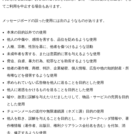
てご利用を中止する場合もあります。
メッセージボードの誤った使用には次のようなものがあります。
本来の目的以外での使用
他人の中傷や、感情を害する、品位を貶めるような使用
人種、宗教、性別を基に、他者を傷つけるような活動
未成年者を害する、または意図的に害を与えるような使用
脅迫、自虐、暴力行為、犯罪などを助長するような使用
他者の著作権、商標、特許、企業秘密、個人情報、広告や他の知的財産・所
有権などを侵害するような使用
求められていない広告物を他人に送ることを目的とした使用
他人に迷惑をかけるものを送ることを目的とした使用
嘘や、故意に誤解を与えたりだましたりして、物品・サービスの売買を目的
とした使用
チェーンメールの送付や無限連鎖講（ネズミ講）目的の使用
他人を欺き、誤解を与えることを目的とし、ネットワークヘッダ情報や、著
作権情報（著作者、出版日、権利クリアランス会社名を含む）を付加、消
去、修正するような使用