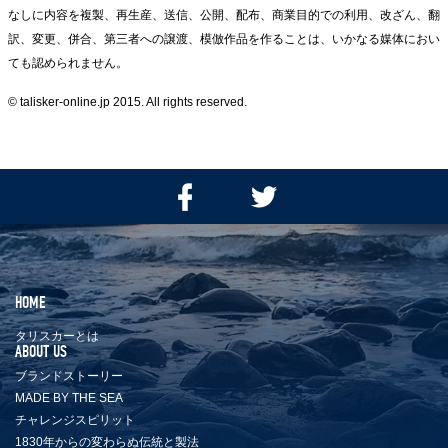
なしに内容を複製、再生産、送信、公開、配布、商業目的での利用、改ざん、翻
訳、変更、併合、第三者への譲渡、模倣作品を作ることは、いかなる媒体におい
ても認められません。
© talisker-online.jp 2015. All rights reserved.
Facebook
Twitter
で
で
シ
つ
ェ
ぶ
ア
や
HOME
す
く
る
タリスカーとは
ABOUT US
ブランドストーリー
MADE BY THE SEA
チャレンジスピリット
1830年からの変わらぬ伝統と製法