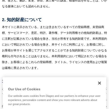
用、改ざん、翻訳、変更、併合、第三者への譲渡、模倣作品を作ることは、いか
なる媒体においても認められません。
2. 知的財産について
本サイトに表示されている、または含まれているすべての登録商標、未登録商
標、サービスマーク、意匠、特許、著作権、データ利用権その他知的財産は、特
に注釈が記載されている場合を除き、当社が所有する知的財産です。本利用規約
において明記されている場合を除き、本サイトのご利用により、お客様に対し、
お客様が本サイトを通じてアクセスすることができる知的財産についていかなる
権利も付与されることはありません。本利用規約において明記されている場合を
除き、お客様によるこれらの登録商標、タイトル、ライセンスの使用および複製
は厳格に禁止されています。
3. コピーについて
お客様は本サイトを閲覧することができます。合法的で、個人的な目的のために
Our Use of Cookies
プリントアウトする場合であって、商業的な目的を伴わない場合に限り、本サイ
Our website uses cookies from Diageo and our partners to enhance your user
トの内容をプリントアウトすることができます。それ以外のいかなる複製（電子
experience, personalize content and show you more relevant adverts about
our great products.
的、プリントアウトおよび他の全ての方法も含みます）も禁止されおり、これら