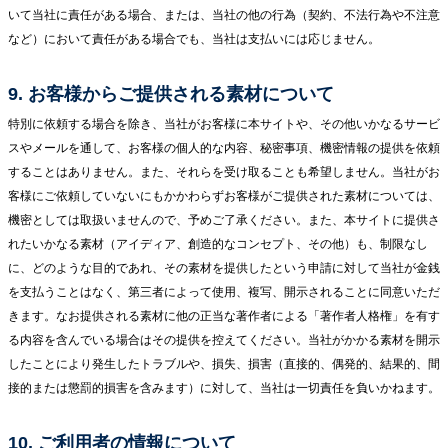
いて当社に責任がある場合、または、当社の他の行為（契約、不法行為や不注意
など）において責任がある場合でも、当社は支払いには応じません。
9. お客様からご提供される素材について
特別に依頼する場合を除き、当社がお客様に本サイトや、その他いかなるサービ
スやメールを通して、お客様の個人的な内容、秘密事項、機密情報の提供を依頼
することはありません。また、それらを受け取ることも希望しません。当社がお
客様にご依頼していないにもかかわらずお客様がご提供された素材については、
機密としては取扱いませんので、予めご了承ください。また、本サイトに提供さ
れたいかなる素材（アイディア、創造的なコンセプト、その他）も、制限なし
に、どのような目的であれ、その素材を提供したという申請に対して当社が金銭
を支払うことはなく、第三者によって使用、複写、開示されることに同意いただ
きます。なお提供される素材に他の正当な著作者による「著作者人格権」を有す
る内容を含んでいる場合はその提供を控えてください。当社がかかる素材を開示
したことにより発生したトラブルや、損失、損害（直接的、偶発的、結果的、間
接的または懲罰的損害を含みます）に対して、当社は一切責任を負いかねます。
10. ご利用者の情報について