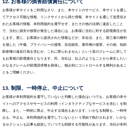
12. お客様の損害賠償責任について
お客様が本サイトをご利用なさり、また、本サイトのサービス、本サイトを通し
てアクセス可能な情報、リンクサイトから得た情報、本サイトを通して送受信さ
れたお客様の情報、本利用規約を遵守せず、またその他の法律に違反したこと
で、当社に損失や損害が発生した場合には、お客様に当社に対する賠償責任が生
じます。更に、お客様から提供された情報などが、非合法、また、第三者の権利
を侵した（中傷、プライバシーの侵害、自信損失、著作権の侵害、その他、知的
財産権の違反行為を含むが、これに限られません）という旨のクレームに対して
もお客様の賠償責任となります。尚、当社は、以上のようなことから発生したい
かなるクレームや賠償請求権を留保し、独占的にコントロールする権利があるこ
とをご理解ください。
13. 制限、一時停止、中止について
お客様が本利用規約を遵守していないと判断した場合はいつでも、お客様の本サ
イトへのアクセスやサービスの利用（インタラクティブなサービスを含む）を制
限し、また、一時的に禁止、中止する場合もあります。いかなる制限も、一時停
止も、中止も、本利用規約を遵守していないという理由で執行されます。いかな
るセクションも記事も総括していつでも削除する可能性があります。当社が本利