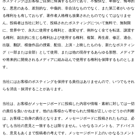
ポスティングはお客様ご自身に帰属するものであり、不愉快な、卑猥な、侮辱的
な、悪意のある、差別的な、中傷的、非合法なものでなく、また第三者がいかな
る権利をも有しておらず、著作者人格権も放棄されたものでなくてはなりませ
ん。投稿者は当社に対して、投稿されたポスティングについて無料で、無制限
に、世界中で、永久に使用する権利と、改変せず、例外なく全てを転送、譲渡す
る権利、副次的に生じる権利および使用する権利、複製、再生産、修正、適合、
出版、翻訳、模倣作品の捜索、配信、上演・上映したものを、新たなポスティン
グ（一部または全部）として使用、または他の現存するあらゆる形態、メディア
や将来的に開発されるメディアに組み込んで使用する権利を保障するものとしま
す。
当社にはお客様のポスティングを保持する責任はありませんので、いつでもそれ
らを消去・抹消することがあります。
当社は、お客様がメッセージボードに投稿した内容や情報・素材に対しては一切
の責任を負いかねます。他のお客様から寄せられた情報が正しいかどうかの判断
は、お客様ご自身の責任となります。メッセージボードに投稿されたものは、必
ずしも当社の意見と一致するとは限りません。いかなるコメントも、アドバイス
も、意見もあくまで投稿者の考えです。メッセージボード上のいかなるコメント