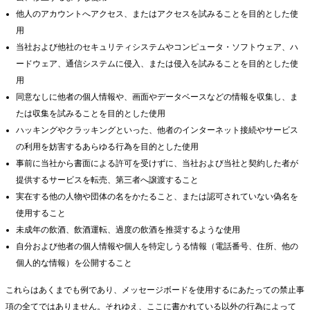
他人のアカウントへアクセス、またはアクセスを試みることを目的とした使
用
当社および他社のセキュリティシステムやコンピュータ・ソフトウェア、ハ
ードウェア、通信システムに侵入、または侵入を試みることを目的とした使
用
同意なしに他者の個人情報や、画面やデータベースなどの情報を収集し、ま
たは収集を試みることを目的とした使用
ハッキングやクラッキングといった、他者のインターネット接続やサービス
の利用を妨害するあらゆる行為を目的とした使用
事前に当社から書面による許可を受けずに、当社および当社と契約した者が
提供するサービスを転売、第三者へ譲渡すること
実在する他の人物や団体の名をかたること、または認可されていない偽名を
使用すること
未成年の飲酒、飲酒運転、過度の飲酒を推奨するような使用
自分および他者の個人情報や個人を特定しうる情報（電話番号、住所、他の
個人的な情報）を公開すること
これらはあくまでも例であり、メッセージボードを使用するにあたっての禁止事
項の全てではありません。それゆえ、ここに書かれている以外の行為によって