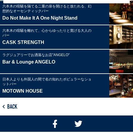
六本木の喧騒を隔てる二重の扉を開けると放たれる、幻
想的なオーセンティックバー
Do Not Make It A One Night Stand
六本木の喧騒を離れて、心からゆったりと寛げる大人の
バー
CASK STRENGTH
ラグジュアリーでお洒落なお店"ANGELO"
Bar & Lounge ANGELO
日本人よりも外国人の間で名の知れたポピュラーなショ
ットバー
MOTOWN HOUSE
BACK
Facebook
Twitter
で
で