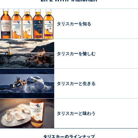
リ
の
島
栄
ス
変
の
誉
カ
わ
自
と
ー
タリスカーを知る
ら
然
受
を
ぬ
賞
も
伝
歴
っ
統
KING
と
タリスカーを愉しむ
と
O’DRINKS
楽
製
し
法
む
コ
タリスカーと生きる
ラ
ム
LIFE
WITH
タリスカーと味わう
TALISKER
タリスカーのラインナップ
LINEUP