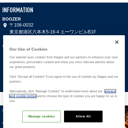
カ
INFORMATION
ー
BOOZER
MADE
〒106-0032
BY
東京都港区六本木5-16-4 エーワンビルB1F
THE
03-3589-4130
SEA
火～木 19:00～3:00 金 17:00～5:00 土 19:00～5:00 日祝
Our Use of Cookies
21:00～3:00
Our website uses cookies from Diageo and our partners to enhance your user
月曜日
experience, personalize content and show you more relevant adverts about
http://boozer.cc/
our great products.
Click "Accept all Cookies" if you agree to the use of cookies by Diageo and our
MAP
partners.
Alternatively, click “Manage Cookies” to understand more about our
privacy
and cookie notice
and to choose the type of cookies you are happy for us to
六本木のバー・店舗
use.
深夜でも素敵な音楽とお酒、美味しい食事が楽しめるブ
リティッシュバー
Manage cookies
Allow All
JAZZ CAFÉ LONDON