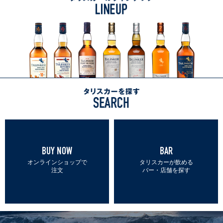
ラインナップ一覧へ
タ
リ
ス
カ
ー
BUY NOW
BAR
を
オンラインショップで
タリスカーが飲める
探
注文
バー・店舗を探す
す
SEARCH