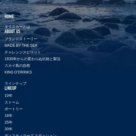
HOME
タリスカーとは
ABOUT US
ブランドストーリー
MADE BY THE SEA
チャレンジスピリット
1830年からの変わらぬ伝統と製法
スカイ島の自然
KING O’DRINKS
ラインナップ
LINEUP
10年
ストーム
ボートリー
18年
25年
30年
ディスティラーズ エディション