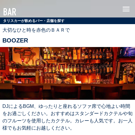
シ
MENU
BAR
ン
グ
タリスカーが飲めるバー・店舗を探す
ル
大切なひと時を赤色のＢＡＲで
モ
BOOZER
ル
ト
ス
コ
ッ
チ
ウ
イ
ス
キ
DJによるBGM、ゆったりと座れるソファ席で心地よい時間
ー
をお過ごしください。おすすめはスタンダードカクテルや旬
タ
のフルーツを使用したカクテル。カレーも人気です。お一人
リ
様でもお気軽にお越しください。
ス