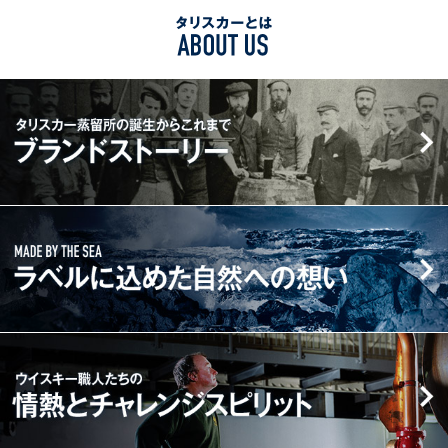
シ
つ
タ
ェ
ぶ
リ
ア
や
ス
す
く
タ
カ
る
リ
ー
ス
と
カ
は
ー
ABOUT
蒸
MADE
US
留
BY
所
THE
の
SEA
誕
ラ
生
ベ
ウ
か
ル
イ
ら
に
ス
こ
込
キ
れ
め
ー