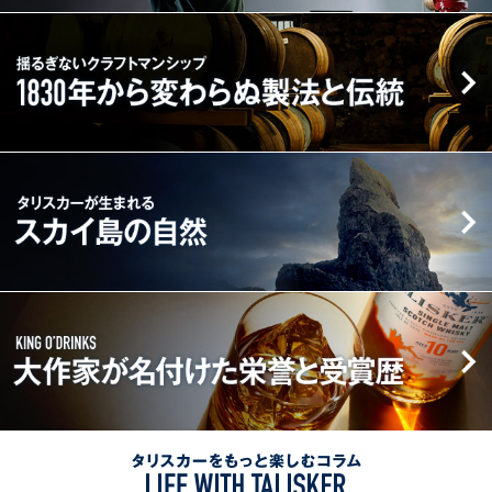
ま
た
職
揺
で
自
人
る
ブ
然
た
ぎ
ラ
へ
ち
な
ン
の
の
い
ド
想
情
ク
ス
タ
い
熱
ラ
ト
リ
と
フ
ー
ス
チ
ト
リ
カ
ャ
マ
ー
ー
レ
ン
が
大
ン
シ
生
作
ジ
ッ
ま
家
ス
プ
れ
が
ピ
1830
る
名
リ
年
ス
付
ッ
か
カ
け
ト
タ
ら
イ
た